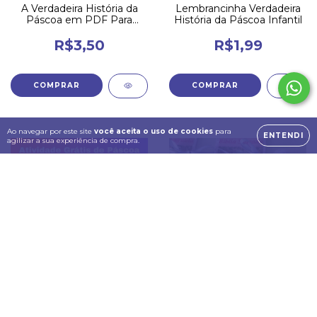
A Verdadeira História da
Lembrancinha Verdadeira
Páscoa em PDF Para
História da Páscoa Infantil
Imprimir
R$3,50
R$1,99
Ao navegar por este site
você aceita o uso de cookies
para
ENTENDI
agilizar a sua experiência de compra.
Atividades de Páscoa Para
Capa de Mini Bíblia Para
Ministério Infantil
Imprimir